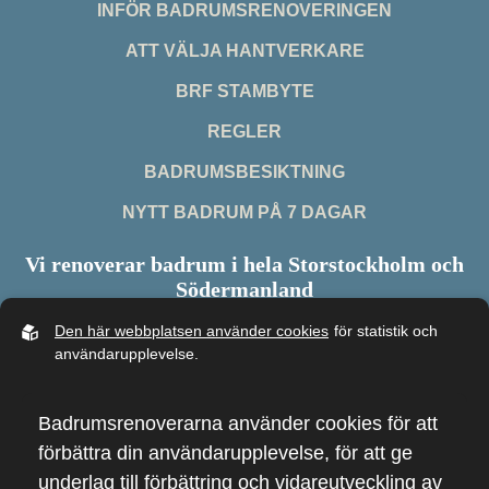
INFÖR BADRUMSRENOVERINGEN
ATT VÄLJA HANTVERKARE
BRF STAMBYTE
REGLER
BADRUMSBESIKTNING
NYTT BADRUM PÅ 7 DAGAR
Vi renoverar badrum i hela Storstockholm och
Södermanland
Den här webbplatsen använder cookies
för statistik och
användarupplevelse.
Copyright 2026 - Badrumsrenoverarna
Badrumsrenoverarna använder cookies för att
Webb av
Sphinxly
CMS:
Easyweb
förbättra din användarupplevelse, för att ge
underlag till förbättring och vidareutveckling av