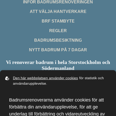
INFÖR BADRUMSRENOVERINGEN
ATT VÄLJA HANTVERKARE
BRF STAMBYTE
REGLER
BADRUMSBESIKTNING
NYTT BADRUM PÅ 7 DAGAR
Vi renoverar badrum i hela Storstockholm och
Södermanland
Den här webbplatsen använder cookies
för statistik och
användarupplevelse.
Copyright 2026 - Badrumsrenoverarna
Badrumsrenoverarna använder cookies för att
Webb av
Sphinxly
CMS:
Easyweb
förbättra din användarupplevelse, för att ge
underlag till förbättring och vidareutveckling av